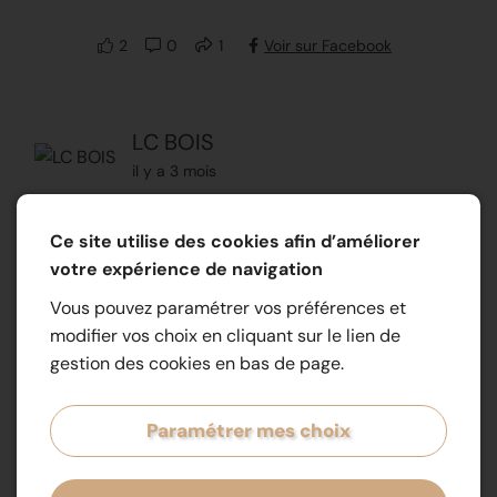
2
0
1
Voir sur Facebook
LC BOIS
il y a 3 mois
Ce site utilise des cookies afin d’améliorer
0
0
0
Voir sur Facebook
votre expérience de navigation
Vous pouvez paramétrer vos préférences et
modifier vos choix en cliquant sur le lien de
LC BOIS
gestion des cookies en bas de page.
il y a 3 mois
🌿 La saison des terrasses est lancée ! ☀️
Paramétrer mes choix
Chez LC BOIS, on transforme vos extérieurs en