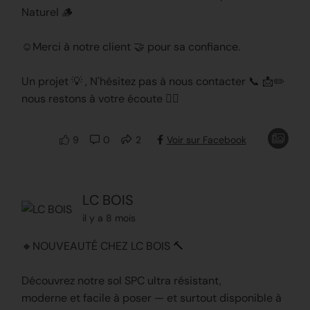
Naturel 🪵
☺️Merci à notre client 🤝 pour sa confiance.
Un projet 💡 , N'hésitez pas à nous contacter 📞 📩✏️
nous restons à votre écoute 👍🏻
9
0
2
Voir sur Facebook
LC BOIS
il y a 8 mois
🔸NOUVEAUTÉ CHEZ LC BOIS 🔨
Découvrez notre sol SPC ultra résistant,
moderne et facile à poser — et surtout disponible à