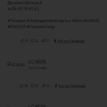
📩contact@lcbois.fr
📞05 45 78 85 83
#Terrasse #AménagementExtérieur #Bois #LCBOIS
#Été2026 #OutdoorLiving
11
0
7
Voir sur Facebook
LC BOIS
il y a 7 mois
16
0
0
Voir sur Facebook
LC BOIS