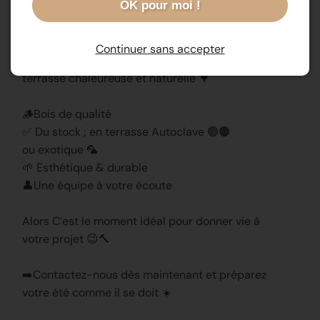
OK pour moi !
véritables espaces de vie 🏡🌻
🔨Imaginez… un café au soleil, des soirées entre
Continuer sans accepter
amis, ou simplement un moment de détente sur une
terrasse chaleureuse et naturelle 🌳
🪵Bois de qualité
✅ Du stock ; en terrasse Autoclave 🟢🟤
ou exotique 🦜
🌱 Esthétique & durable
👤Une équipe à votre écoute
Alors C’est le moment idéal pour donner vie à
votre projet 😉🔨
➡️Contactez-nous dès maintenant et préparez
votre été comme il se doit ☀️