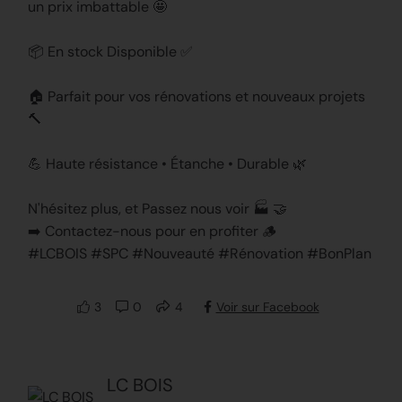
un prix imbattable 🤩
📦 En stock Disponible ✅
🏠 Parfait pour vos rénovations et nouveaux projets
🔨
💪 Haute résistance • Étanche • Durable 🌿
N'hésitez plus, et Passez nous voir 🏭 🤝
➡️ Contactez-nous pour en profiter 🪵
#LCBOIS #SPC #Nouveauté #Rénovation #BonPlan
3
0
4
Voir sur Facebook
LC BOIS