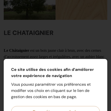
LE CHATAIGNIER
Le Châtaignier
est un bois jaune clair à brun, avec des cernes
d’accroissement assez larges et irrégulières, avec un aubier blanc
et mince, bien différencié. C’est un
bois durable
pour une
Ce site utilise des cookies afin d’améliorer
utilisation en
extérieur
.
votre expérience de navigation
Bois agréable à travailler, pour l’extérieur il faut veiller à la finition
Vous pouvez paramétrer vos préférences et
pour éviter les coulures de tanin.
modifier vos choix en cliquant sur le lien de
Aubier : blanc et mince, bien différencié.
gestion des cookies en bas de page.
Duramen : jaune clair à brun, avec des cernes d’accroissement