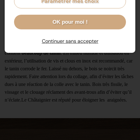
Paramétrer mes choix
assez larges et irrégulières. Semblable à celui du chêne mais
absence de maille sur les plateaux de quartier.
OK pour moi !
Bois très sujet à la piqûre avant abattage ainsi qu’à la roulure
(
séparation de deux cercles de croissance
) car il craint le froid.
Les châtaigniers sains sont en général de faible diamètre. Nos
Continuer sans accepter
châtaigniers viennent principalement
d’Ardèche
. Le Châtaignier
contient
beaucoup de tanin
. En milieu humide et utilisation en
extérieur, l’utilisation de vis et clous en inox est recommandé, car
le tanin corrode le fer. Laissé nu dehors, le bois se noircit très
rapidement. Faire attention lors du collage, afin d’éviter les tâches
dues à une réaction de la colle avec le tanin. Bois très fissile, le
vissage et le clouage réclament des avant-trous afin d’éviter qu’il
n’éclate.Le Châtaignier est réputé pour éloigner les araignées.